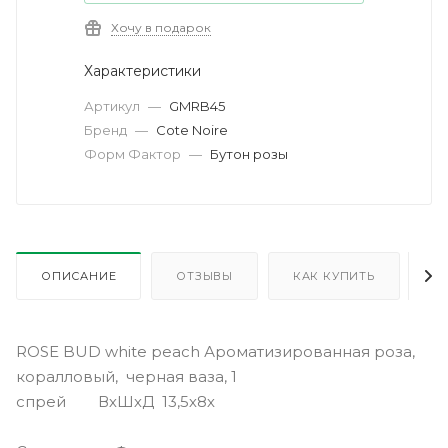
Хочу в подарок
Характеристики
Артикул
—
GMRB45
Бренд
—
Cote Noire
Форм Фактор
—
Бутон розы
ОПИСАНИЕ
ОТЗЫВЫ
КАК КУПИТЬ
О
ROSE BUD white peach Ароматизированная роза,
коралловый, черная ваза, 1
спрей ВхШхД 13,5х8х