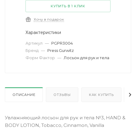
КУПИТЬ В 1 КЛИК
Хочу в подарок
Характеристики
Артикул
—
PGPR3004
Бренд
—
Press Gurwitz
Форм Фактор
—
Лосьон для рук и тела
ОПИСАНИЕ
ОТЗЫВЫ
КАК КУПИТЬ
О
Увлажняющий лосьон для рук и тела №3, HAND &
BODY LOTION, Tobacco, Cinnamon, Vanilla