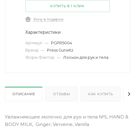
КУПИТЬ В 1 КЛИК
Хочу в подарок
Характеристики
Артикул
—
PGPR5004
Бренд
—
Press Gurwitz
Форм Фактор
—
Лосьон для рук и тела
ОПИСАНИЕ
ОТЗЫВЫ
КАК КУПИТЬ
О
Увлажняющее молочко для рук и тела №5, HAND &
BODY MILK, Ginger, Verveine, Vanilla