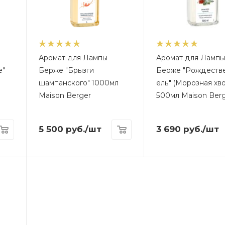
Аромат для Лампы
Аромат для Ламп
e"
Берже "Брызги
Берже "Рождеств
шампанского" 1000мл
ель" (Морозная хво
Maison Berger
500мл Maison Ber
5 500
руб.
/шт
3 690
руб.
/шт