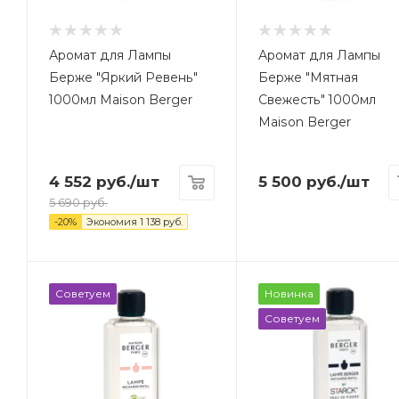
Аромат для Лампы
Аромат для Лампы
Берже "Яркий Ревень"
Берже "Мятная
1000мл Maison Berger
Свежесть" 1000мл
Maison Berger
4 552
руб.
/шт
5 500
руб.
/шт
5 690
руб.
-
20
%
Экономия
1 138
руб.
Советуем
Новинка
Советуем