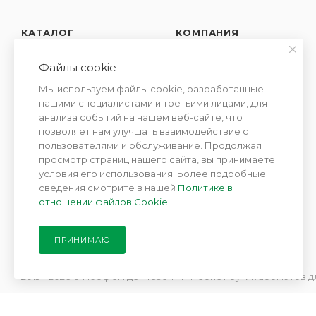
КАТАЛОГ
КОМПАНИЯ
АКЦИИ
О компании
Файлы cookie
Новости
УСЛУГИ
Мы используем файлы cookie, разработанные
Контакты
нашими специалистами и третьими лицами, для
СЕМЕЙСТВА
анализа событий на нашем веб-сайте, что
Отзывы
АРОМАТОВ
позволяет нам улучшать взаимодействие с
Сотрудничество
пользователями и обслуживание. Продолжая
просмотр страниц нашего сайта, вы принимаете
условия его использования. Более подробные
сведения смотрите в нашей
Политике в
отношении файлов Cookie
.
ПРИНИМАЮ
2019 - 2026 © Парфюм де Мезон - интернет бутик ароматов д