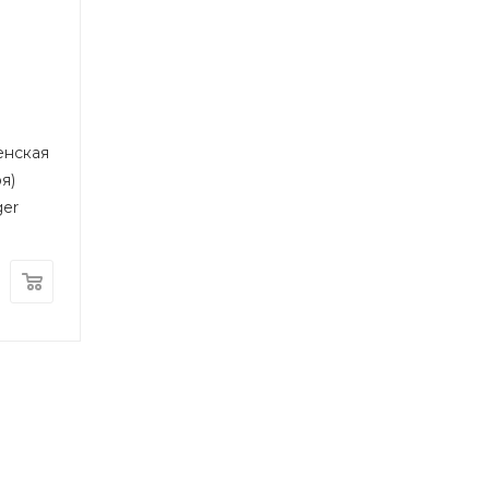
ы
енская
я)
ger