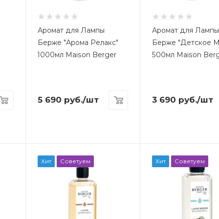
Аромат для Лампы
Аромат для Ламп
Берже "Арома Релакс"
Берже "Детское 
1000мл Maison Berger
500мл Maison Ber
5 690
руб.
/шт
3 690
руб.
/шт
Хит
Советуем
Хит
Советуем