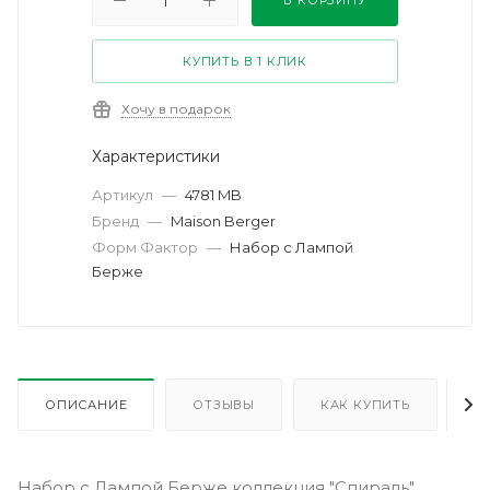
В КОРЗИНУ
КУПИТЬ В 1 КЛИК
Хочу в подарок
Характеристики
Артикул
—
4781 MB
Бренд
—
Maison Berger
Форм Фактор
—
Набор с Лампой
Берже
ОПИСАНИЕ
ОТЗЫВЫ
КАК КУПИТЬ
О
Набор с Лампой Берже коллекция "Спираль"