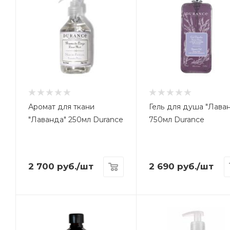
Аромат для ткани
Гель для душа "Лава
"Лаванда" 250мл Durance
750мл Durance
2 700
руб.
/шт
2 690
руб.
/шт