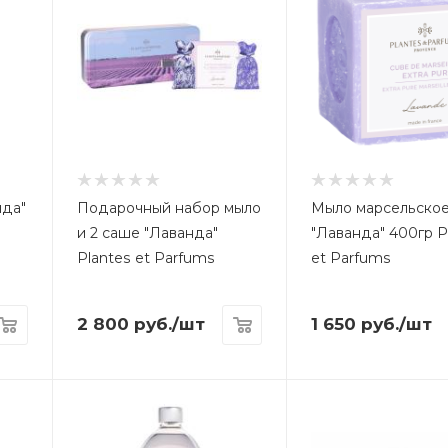
нда"
Подарочный набор мыло
Мыло марсельско
и 2 саше "Лаванда"
"Лаванда" 400гр P
Plantes et Parfums
et Parfums
2 800
руб.
/шт
1 650
руб.
/шт