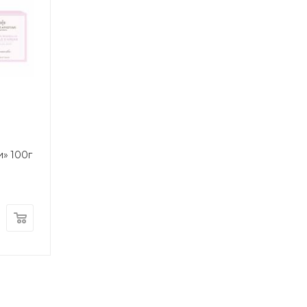
» 100г
s