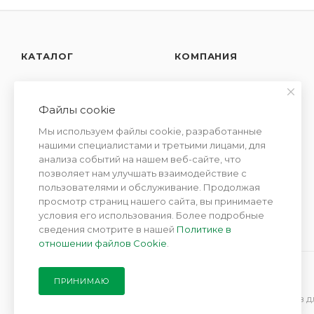
КАТАЛОГ
КОМПАНИЯ
АКЦИИ
О компании
Новости
Файлы cookie
УСЛУГИ
Контакты
Мы используем файлы cookie, разработанные
СЕМЕЙСТВА
Отзывы
нашими специалистами и третьими лицами, для
АРОМАТОВ
анализа событий на нашем веб-сайте, что
Сотрудничество
позволяет нам улучшать взаимодействие с
пользователями и обслуживание. Продолжая
просмотр страниц нашего сайта, вы принимаете
условия его использования. Более подробные
сведения смотрите в нашей
Политике в
отношении файлов Cookie
.
ПРИНИМАЮ
2019 - 2026 © Парфюм де Мезон - интернет бутик ароматов д