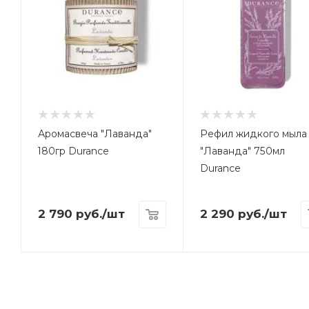
Аромасвеча "Лаванда"
Рефил жидкого мыла
180гр Durance
"Лаванда" 750мл
Durance
2 790
руб.
/шт
2 290
руб.
/шт