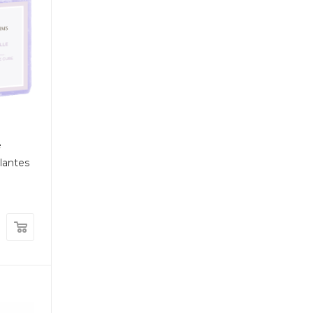
е
lantes