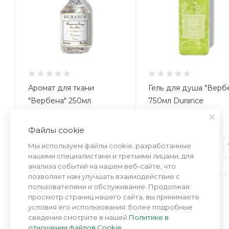
Аромат для ткани
Гель для душа "Верб
"Вербена" 250мл
750мл Durance
Durance
Файлы cookie
Мы используем файлы cookie, разработанные
2 700
руб.
/шт
2 690
руб.
/шт
нашими специалистами и третьими лицами, для
анализа событий на нашем веб-сайте, что
позволяет нам улучшать взаимодействие с
пользователями и обслуживание. Продолжая
просмотр страниц нашего сайта, вы принимаете
условия его использования. Более подробные
сведения смотрите в нашей
Политике в
отношении файлов Cookie
.