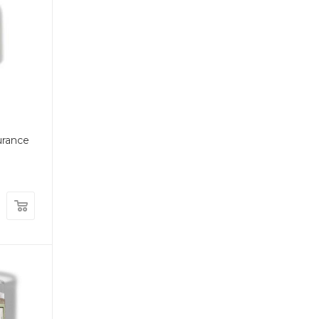
й
urance