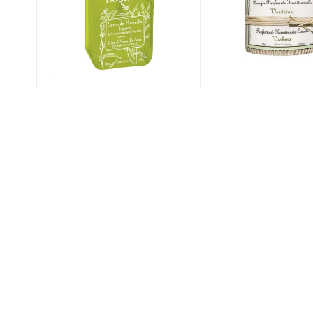
е
Жидкое марсельское
Аромасвеча "Вербе
а",
мыло "Вербена", 350мл
180гр Durance
Durance
1 690
руб.
/шт
2 790
руб.
/шт