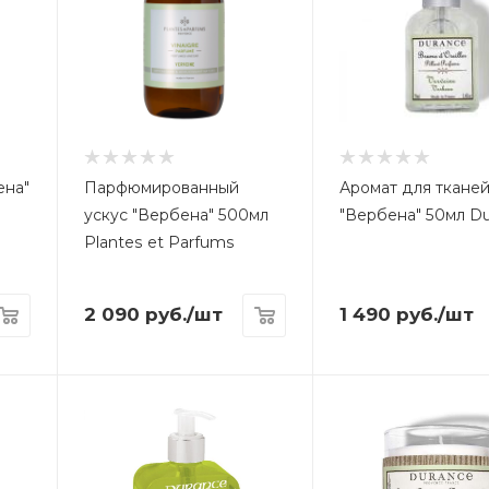
ена"
Парфюмированный
Аромат для ткане
ускус "Вербена" 500мл
"Вербена" 50мл D
Plantes et Parfums
2 090
руб.
/шт
1 490
руб.
/шт