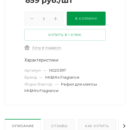
859
руб.
/шт
В КОРЗИНУ
КУПИТЬ В 1 КЛИК
Хочу в подарок
Характеристики
Артикул
—
N020397
Бренд
—
Mr&Mrs Fragrance
Форм Фактор
—
Рефил для клипсы
Mr&Mrs Fragrance
ОПИСАНИЕ
ОТЗЫВЫ
КАК КУПИТЬ
О