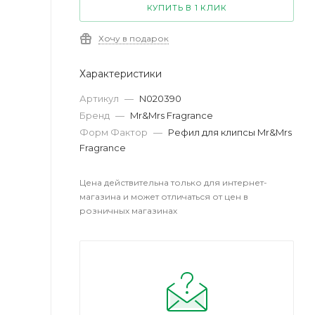
КУПИТЬ В 1 КЛИК
Хочу в подарок
Характеристики
Артикул
—
N020390
Бренд
—
Mr&Mrs Fragrance
Форм Фактор
—
Рефил для клипсы Mr&Mrs
Fragrance
Цена действительна только для интернет-
магазина и может отличаться от цен в
розничных магазинах